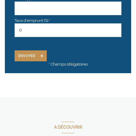
Taux d'emprunt (%) *
ENVOYER
* Champs obligatoires
A DÉCOUVRIR